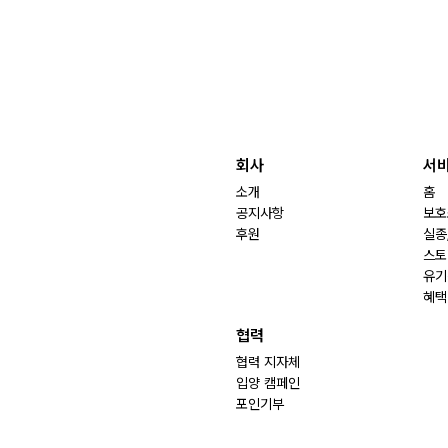
회사
서
소개
홈
공지사항
보호
후원
실종
스토
유기
혜택
협력
협력 지자체
입양 캠페인
포인기부