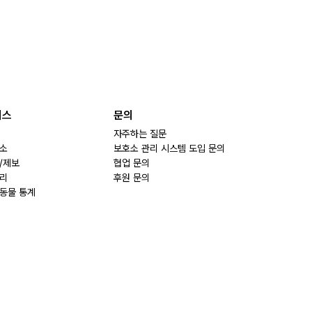
비스
문의
자주하는 질문
소
보호소 관리 시스템 도입 문의
/제보
협업 문의
리
후원 문의
동물 통계