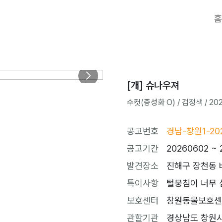
홈
[개] 슈나우져
수컷(중성화 O) / 검정색 / 2021
공고번호
경남-창원1-20
공고기간
20260602 ~ 
발견장소
진해구 장천동 
특이사항
털뭉침이 너무 심
보호센터
창원동물보호센터 (
관할기관
경상남도 창원