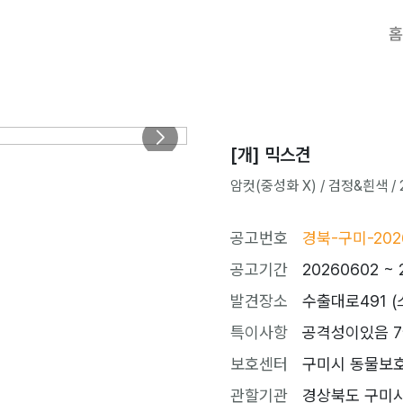
홈
[개] 믹스견
암컷(중성화 X) / 검정&흰색 / 2
공고번호
경북-구미-202
공고기간
20260602 ~ 
발견장소
수출대로491 
특이사항
공격성이있음 7
보호센터
구미시 동물보호센터
관할기관
경상북도 구미