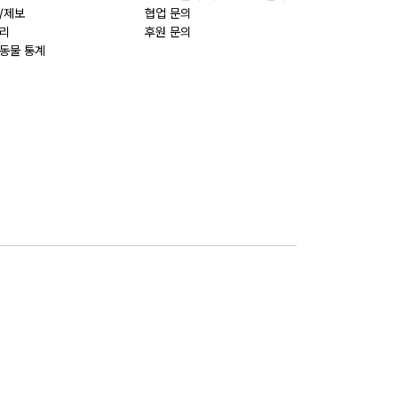
/제보
협업 문의
리
후원 문의
동물 통계