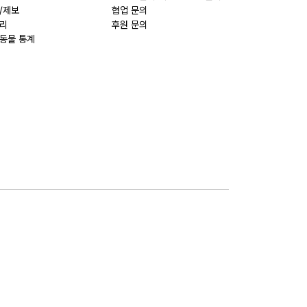
/제보
협업 문의
리
후원 문의
동물 통계