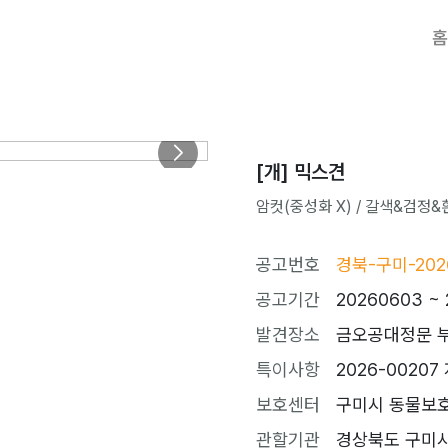
홈
[개] 믹스견
암컷(중성화 X) / 갈색&검정&흰색 
공고번호
경북-구미-202
공고기간
20260603 ~ 
발견장소
금오공대정문 
특이사항
2026-00207
보호센터
구미시 동물보호센터
관할기관
경상북도 구미