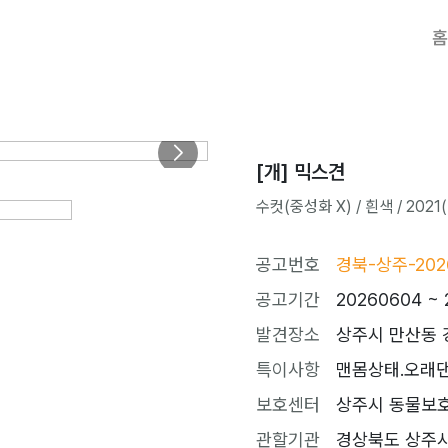
홈
[개] 믹스견
수컷(중성화 X) / 흰색 / 2021(
공고번호
경북-상주-202
공고기간
20260604 ~ 
발견장소
상주시 만산동 
특이사항
맨몸상태.오래
보호센터
상주시 동물보호센터
관할기관
경상북도 상주