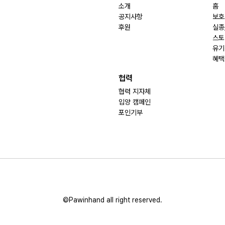
소개
홈
공지사항
보호
후원
실종
스토
유기
혜택
협력
협력 지자체
입양 캠페인
포인기부
©Pawinhand all right reserved.