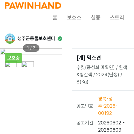
홈
보호소
실종
스토리
성주군동물보호센터
1 / 2
[개] 믹스견
보호중
수컷(중성화 미확인) / 흰색
&황갈색 / 2024(년생) /
8(Kg)
경북-성
공고번호
주-2026-
00192
공고기간
20260602 ~
20260609