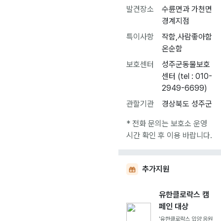
발견장소
수륜면과 가천면
경계지점
특이사항
작함,사람좋아함
온순함
보호센터
성주군동물보호
센터 (tel : 010-
2949-6699)
관할기관
경상북도 성주군
* 전화 문의는 보호소 운영
시간 확인 후 이용 바랍니다.
추가지원
유한클로락스 캠
페인 대상
'유한클로락스 입양 응원