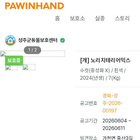
홈
보호소
실종
스토리
성주군동물보호센터
1 / 2
[개] 노리치테리어믹스
보호중
수컷(중성화 X) / 흰색 /
2024(년생) / 7(Kg)
경북-성
공고번호
주-2026-
00197
공고기간
20260604 ~
20260611
발견장소
가천면 중산3길