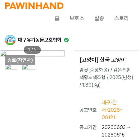
홈
보호소
실종
스토리
대구유기동물보호협회
1 / 2
[고양이] 한국 고양이
종료(자연사)
암컷(중성화 X) / 검은색흰
색황토색조합 / 2025(년생)
/ 1.80(Kg)
대구-달
공고번호
서-2026-
00121
공고기간
20260603 ~
20260615