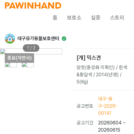
홈
보호소
실종
스토리
대구유기동물보호센터
1 / 2
[개] 믹스견
종료(자연사)
암컷(중성화 미확인) / 흰색
&황갈색 / 2014(년생) /
5(Kg)
대구-동
공고번호
구-2026-
00141
공고기간
20260604 ~
20260615