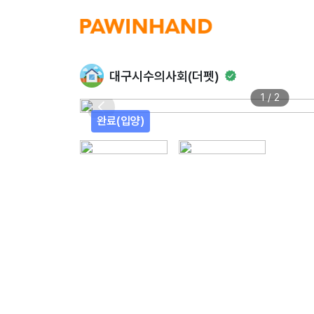
대구시수의사회(더펫)
1 / 2
완료(입양)