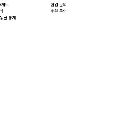
/제보
협업 문의
리
후원 문의
동물 통계