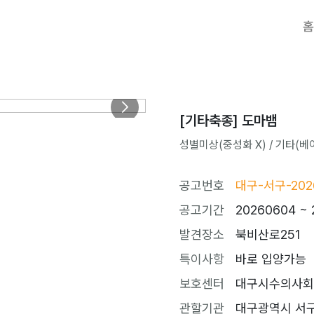
홈
[기타축종] 도마뱀
성별미상(중성화 X) / 기타(베이지)
공고번호
대구-서구-202
공고기간
20260604 ~ 
발견장소
북비산로251
특이사항
바로 입양가능
보호센터
대구시수의사회(더펫
관할기관
대구광역시 서