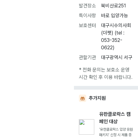
발견장소
북비산로251
특이사항
바로 입양가능
보호센터
대구시수의사회
(더펫) (tel :
053-352-
0622)
관할기관
대구광역시 서구
* 전화 문의는 보호소 운영
시간 확인 후 이용 바랍니다.
추가지원
유한클로락스 캠
페인 대상
'유한클로락스 입양 응원
패키지' 신청 시 제품 증