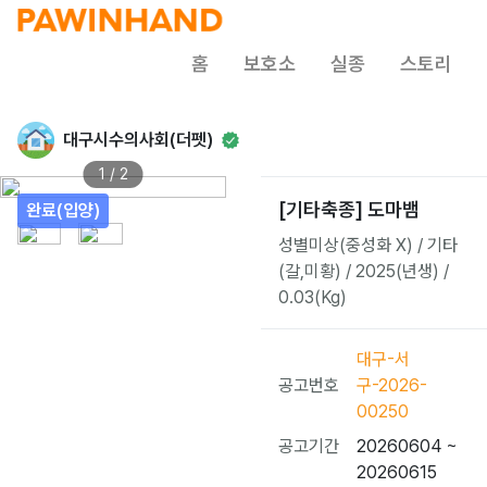
홈
보호소
실종
스토리
대구시수의사회(더펫)
1 / 2
[기타축종] 도마뱀
완료(입양)
성별미상(중성화 X) / 기타
(갈,미황) / 2025(년생) /
0.03(Kg)
대구-서
공고번호
구-2026-
00250
공고기간
20260604 ~
20260615