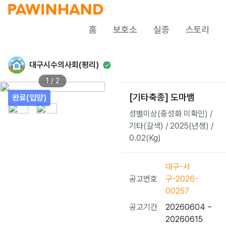
홈
보호소
실종
스토리
대구시수의사회(평리)
1 / 2
[기타축종] 도마뱀
완료(입양)
성별미상(중성화 미확인) /
기타(갈색) / 2025(년생) /
0.02(Kg)
대구-서
공고번호
구-2026-
00257
공고기간
20260604 ~
20260615