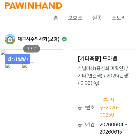
홈
보호소
실종
스토리
대구시수의사회(보경)
1 / 2
[기타축종] 도마뱀
완료(입양)
성별미상(중성화 미확인) /
기타(연갈색) / 2025(년생)
/ 0.02(Kg)
대구-서
공고번호
구-2026-
00259
공고기간
20260604 ~
20260615