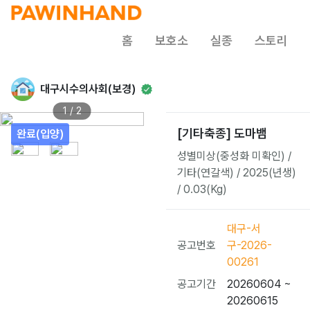
홈
보호소
실종
스토리
대구시수의사회(보경)
1 / 2
[기타축종] 도마뱀
완료(입양)
성별미상(중성화 미확인) /
기타(연갈색) / 2025(년생)
/ 0.03(Kg)
대구-서
공고번호
구-2026-
00261
공고기간
20260604 ~
20260615