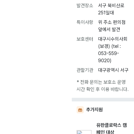
발견장소
서구 북비산로
251일대
특이사항
위 주소 편의점
앞에서 발견
보호센터
대구시수의사회
(보경) (tel :
053-559-
9020)
관할기관
대구광역시 서구
* 전화 문의는 보호소 운영
시간 확인 후 이용 바랍니다.
추가지원
유한클로락스 캠
페인 대상