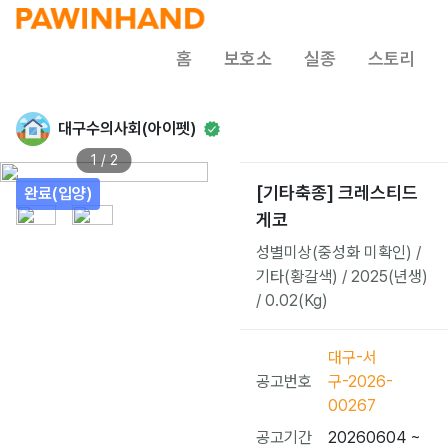
홈
보호소
실종
스토리
대구수의사회(아이펫)
1 / 2
[기타축종] 크레스티드
완료(입양)
게코
성별미상(중성화 미확인) /
기타(황갈색) / 2025(년생)
/ 0.02(Kg)
대구-서
공고번호
구-2026-
00267
공고기간
20260604 ~