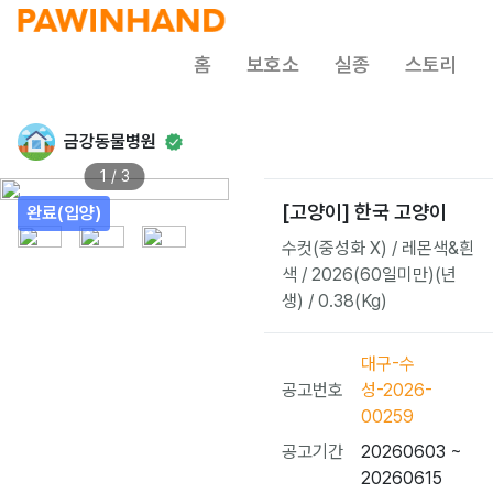
홈
보호소
실종
스토리
금강동물병원
1 / 3
[고양이] 한국 고양이
완료(입양)
수컷(중성화 X) / 레몬색&흰
색 / 2026(60일미만)(년
생) / 0.38(Kg)
대구-수
공고번호
성-2026-
00259
공고기간
20260603 ~
20260615