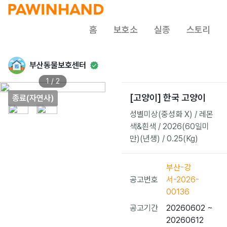
홈
보호소
실종
스토리
부산동물보호센터
1 / 2
[고양이] 한국 고양이
종료(자연사)
성별미상(중성화 X) / 레몬
색&흰색 / 2026(60일미
만)(년생) / 0.25(Kg)
부산-강
공고번호
서-2026-
00136
공고기간
20260602 ~
20260612