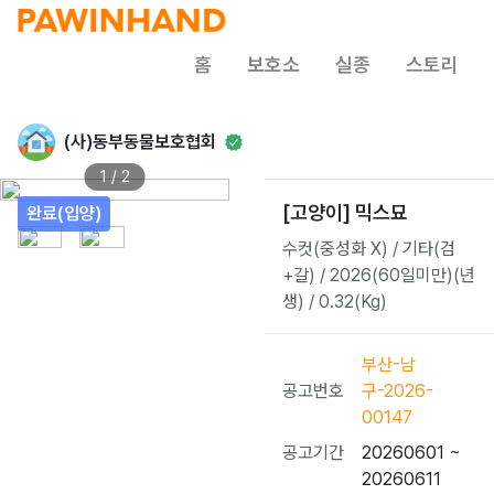
홈
보호소
실종
스토리
(사)동부동물보호협회
1 / 2
[고양이] 믹스묘
완료(입양)
수컷(중성화 X) / 기타(검
+갈) / 2026(60일미만)(년
생) / 0.32(Kg)
부산-남
공고번호
구-2026-
00147
공고기간
20260601 ~
20260611