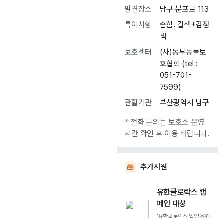
발견장소
남구 분포로 113
특이사항
순함. 갈색+검정
색
보호센터
(사)동부동물보
호협회 (tel :
051-701-
7599)
관할기관
부산광역시 남구
* 전화 문의는 보호소 운영
시간 확인 후 이용 바랍니다.
추가지원
유한클로락스 캠
페인 대상
'유한클로락스 입양 응원