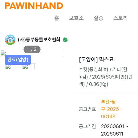
홈
보호소
실종
스토리
(사)동부동물보호협회
1 / 2
[고양이] 믹스묘
완료(입양)
수컷(중성화 X) / 기타(흰
+검) / 2026(60일미만)(년
생) / 0.36(Kg)
부산-남
공고번호
구-2026-
00148
공고기간
20260601 ~
20260611