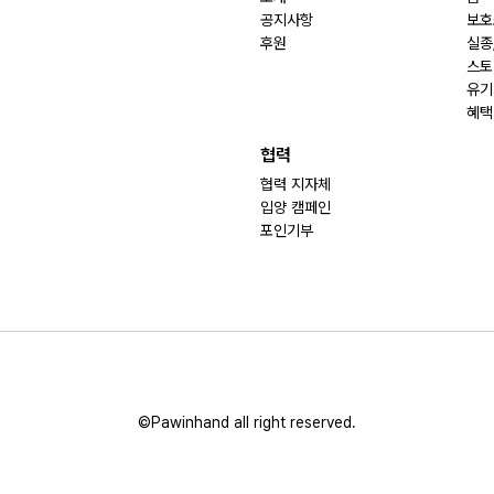
공지사항
보호
후원
실종
스토
유기
혜택
협력
협력 지자체
입양 캠페인
포인기부
©Pawinhand all right reserved.