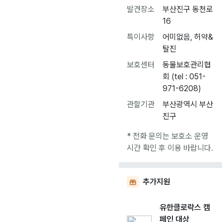
발견장소
부산진구 동천로
16
특이사항
어미없음, 허약&
탈진
보호센터
동물보호관리협
회 (tel : 051-
971-6208)
관할기관
부산광역시 부산
진구
* 전화 문의는 보호소 운영
시간 확인 후 이용 바랍니다.
추가지원
유한클로락스 캠
페인 대상