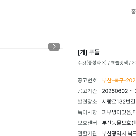
홈
[개] 푸들
수컷(중성화 X) / 쵸콜릿색 / 20
공고번호
부산-북구-202
공고기간
20260602 ~ 
발견장소
시랑로132번길
특이사항
피부병이있음,마
보호센터
부산동물보호센터 (t
관할기관
부산광역시 북