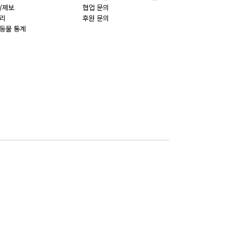
/제보
협업 문의
리
후원 문의
동물 통계