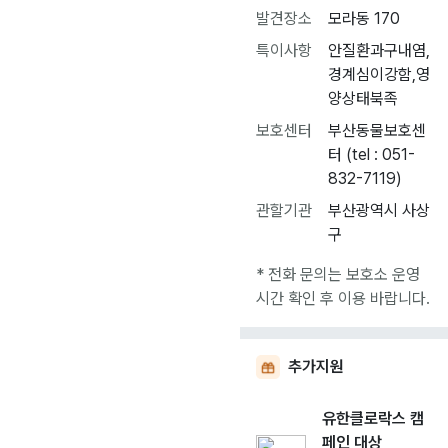
발견장소
모라동 170
특이사항
안질환과구내염,
경계심이강함,영
양상태북족
보호센터
부산동물보호센
터 (tel : 051-
832-7119)
관할기관
부산광역시 사상
구
* 전화 문의는 보호소 운영
시간 확인 후 이용 바랍니다.
추가지원
유한클로락스 캠
페인 대상