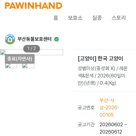
홈
보호소
실종
스토리
부산동물보호센터
1 / 2
[고양이] 한국 고양이
종료(자연사)
성별미상(중성화 X) / 레몬
색&흰색 / 2026(60일미
만)(년생) / 0.4(Kg)
부산-사
공고번호
상-2026-
00105
공고기간
20260602 ~
20260612