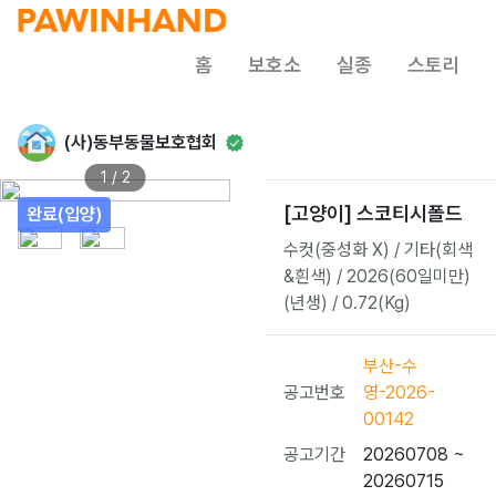
홈
보호소
실종
스토리
(사)동부동물보호협회
1 / 2
[고양이] 스코티시폴드
완료(입양)
수컷(중성화 X) / 기타(회색
&흰색) / 2026(60일미만)
(년생) / 0.72(Kg)
부산-수
공고번호
영-2026-
00142
공고기간
20260708 ~
20260715