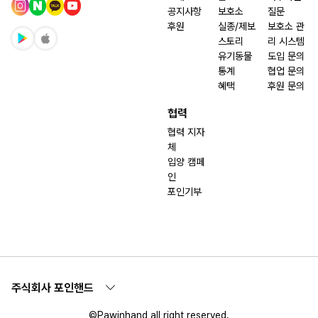
공지사항
보호소
질문
후원
실종/제보
보호소 관
스토리
리 시스템
유기동물
도입 문의
통계
협업 문의
혜택
후원 문의
협력
협력 지자
체
입양 캠페
인
포인기부
주식회사 포인핸드
©Pawinhand all right reserved.