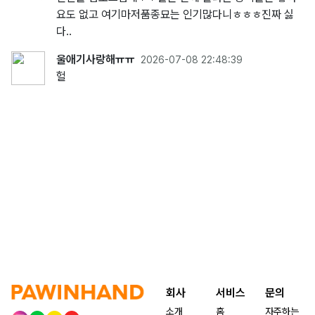
요도 없고 여기마저품종묘는 인기많다니ㅎㅎㅎ진짜 싫
다..
울애기사랑해ㅠㅠ
2026-07-08 22:48:39
헐
회사
서비스
문의
소개
홈
자주하는