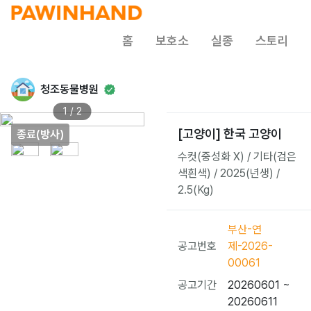
홈
보호소
실종
스토리
청조동물병원
1 / 2
[고양이] 한국 고양이
종료(방사)
수컷(중성화 X) / 기타(검은
색흰색) / 2025(년생) /
2.5(Kg)
부산-연
공고번호
제-2026-
00061
공고기간
20260601 ~
20260611