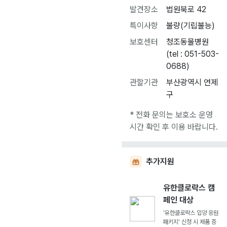
발견장소
법원북로 42
특이사항
불량(기립불능)
보호센터
청조동물병원
(tel : 051-503-
0688)
관할기관
부산광역시 연제
구
* 전화 문의는 보호소 운영
시간 확인 후 이용 바랍니다.
추가지원
유한클로락스 캠
페인 대상
'유한클로락스 입양 응원
패키지' 신청 시 제품 증