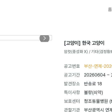
홈
[고양이] 한국 고양이
암컷(중성화 X) / 기타(검정황토색)
공고번호
부산-연제-202
공고기간
20260604 ~ 
발견장소
반송로 18
특이사항
불량(쇠약)
보호센터
청조동물병원 (tel
관할기관
부산광역시 연