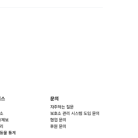
비스
문의
자주하는 질문
소
보호소 관리 시스템 도입 문의
/제보
협업 문의
리
후원 문의
동물 통계