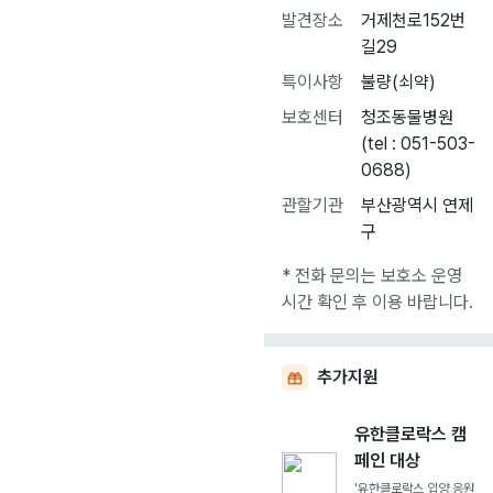
발견장소
거제천로152번
길29
특이사항
불량(쇠약)
보호센터
청조동물병원
(tel : 051-503-
0688)
관할기관
부산광역시 연제
구
* 전화 문의는 보호소 운영
시간 확인 후 이용 바랍니다.
추가지원
유한클로락스 캠
페인 대상
'유한클로락스 입양 응원