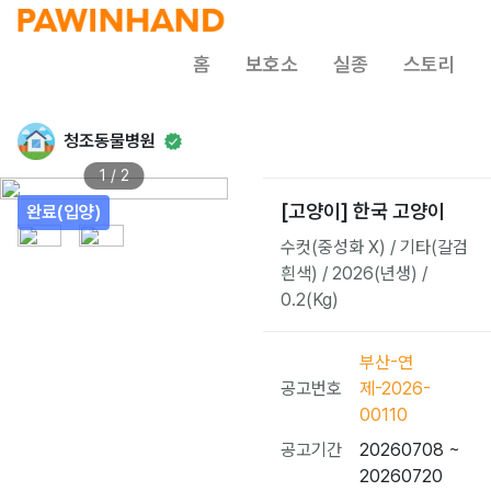
홈
보호소
실종
스토리
청조동물병원
1 / 2
[고양이] 한국 고양이
완료(입양)
수컷(중성화 X) / 기타(갈검
흰색) / 2026(년생) /
0.2(Kg)
부산-연
공고번호
제-2026-
00110
공고기간
20260708 ~
20260720