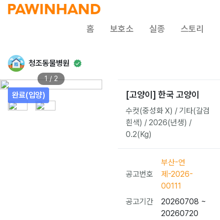
홈
보호소
실종
스토리
청조동물병원
1 / 2
[고양이] 한국 고양이
완료(입양)
수컷(중성화 X) / 기타(갈검
흰색) / 2026(년생) /
0.2(Kg)
부산-연
공고번호
제-2026-
00111
공고기간
20260708 ~
20260720