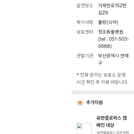
발견장소
거제천로152번
길29
특이사항
불량(쇠약)
보호센터
청조동물병원
(tel : 051-503-
0688)
관할기관
부산광역시 연제
구
* 전화 문의는 보호소 운영
시간 확인 후 이용 바랍니다.
추가지원
유한클로락스 캠
페인 대상
'유한클로락스 입양 응원