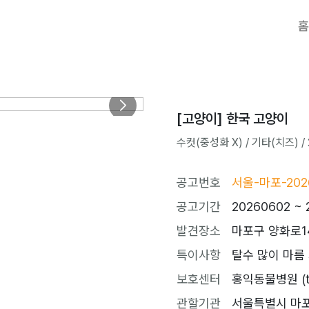
홈
[고양이] 한국 고양이
수컷(중성화 X) / 기타(치즈) / 
공고번호
서울-마포-202
공고기간
20260602 ~ 
발견장소
마포구 양화로1
특이사항
탈수 많이 마름
보호센터
홍익동물병원 (tel
관할기관
서울특별시 마