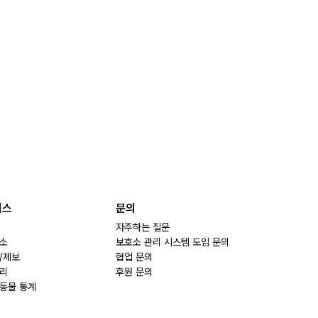
비스
문의
자주하는 질문
소
보호소 관리 시스템 도입 문의
/제보
협업 문의
리
후원 문의
동물 통계