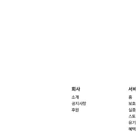
회사
서
소개
홈
공지사항
보호
후원
실종
스토
유기
혜택