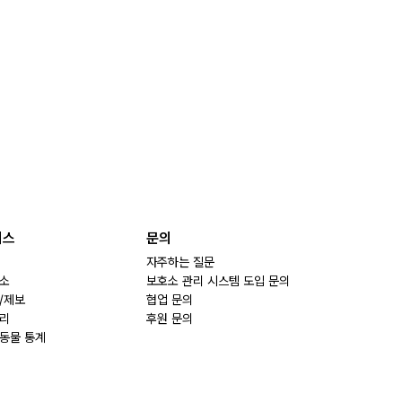
비스
문의
자주하는 질문
소
보호소 관리 시스템 도입 문의
/제보
협업 문의
리
후원 문의
동물 통계