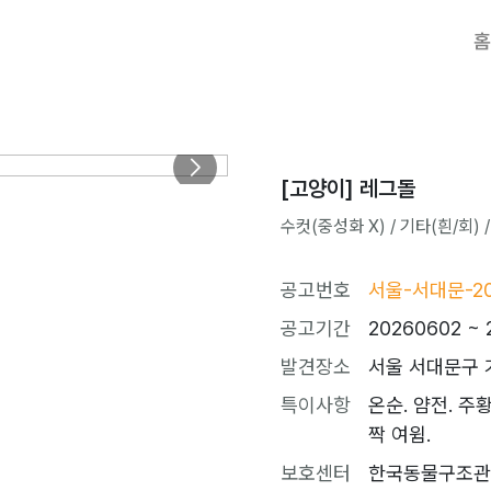
홈
[고양이] 레그돌
수컷(중성화 X) / 기타(흰/회) / 
공고번호
서울-서대문-20
공고기간
20260602 ~ 
발견장소
서울 서대문구 
특이사항
온순. 얌전. 주
짝 여윔.
보호센터
한국동물구조관리협회