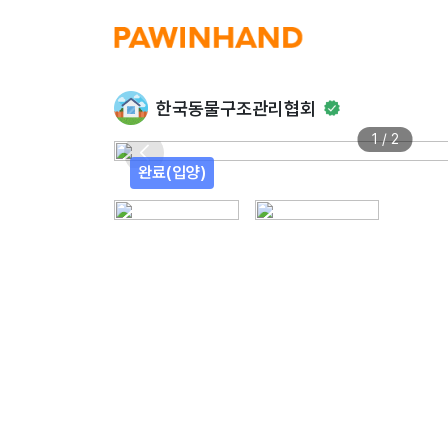
한국동물구조관리협회
1 / 2
완료(입양)