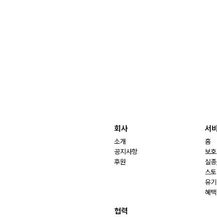
회사
서
소개
홈
공지사항
보호
후원
실종
스토
유기
혜택
협력