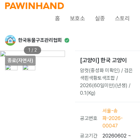
홈
보호소
실종
스토리
한국동물구조관리협회
1 / 2
[고양이] 한국 고양이
종료(자연사)
암컷(중성화 미확인) / 검은
색흰색황토색조합 /
2026(60일미만)(년생) /
0.1(Kg)
서울-송
공고번호
파-2026-
00047
공고기간
20260602 ~