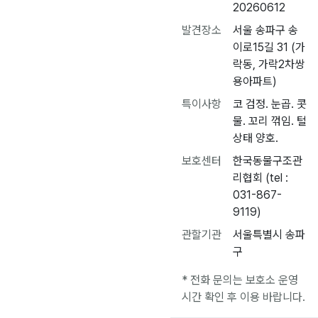
20260612
발견장소
서울 송파구 송
이로15길 31 (가
락동, 가락2차쌍
용아파트)
특이사항
코 검정. 눈곱. 콧
물. 꼬리 꺾임. 털
상태 양호.
보호센터
한국동물구조관
리협회 (tel :
031-867-
9119)
관할기관
서울특별시 송파
구
* 전화 문의는 보호소 운영
시간 확인 후 이용 바랍니다.