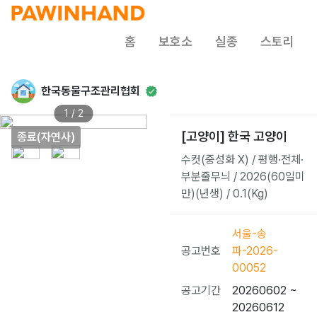
홈
보호소
실종
스토리
한국동물구조관리협회
1 / 2
[고양이] 한국 고양이
종료(자연사)
수컷(중성화 X) / 평행·전체·
부분줄무늬 / 2026(60일미
만)(년생) / 0.1(Kg)
서울-송
공고번호
파-2026-
00052
공고기간
20260602 ~
20260612