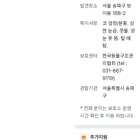
발견장소
서울 송파구 방
이동 168-2
특이사항
코 검정/분홍. 심
한 눈곱. 콧물. 양
눈 못 뜸. 털 때
탐.
보호센터
한국동물구조관
리협회 (tel :
031-867-
9119)
관할기관
서울특별시 송파
구
* 전화 문의는 보호소 운영
시간 확인 후 이용 바랍니다.
추가지원