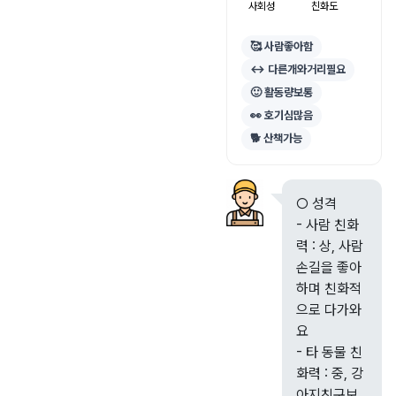
사회성
친화도
🥰 사람좋아함
↔️ 다른개와거리필요
🙂 활동량보통
👀 호기심많음
🐕 산책가능
○ 성격
- 사람 친화
력 : 상, 사람
손길을 좋아
하며 친화적
으로 다가와
요
- 타 동물 친
화력 : 중, 강
아지친구보