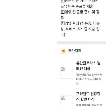
4️⃣방문 상담 가정: 온라인
교육 이수 수료증 제출
5️⃣입양 전 물품 준비 및 검
토
6️⃣입양 확정 (신분증, 이동
장, 하네스, 리드줄 지참 필
수)
추가지원
유한클로락스 캠
페인 대상
'유한클로락스 입양 응원
패키지' 신청 시 제품 증
정
포인핸드 건강검
진 할인 대상
협력 동물병원 통한 건강