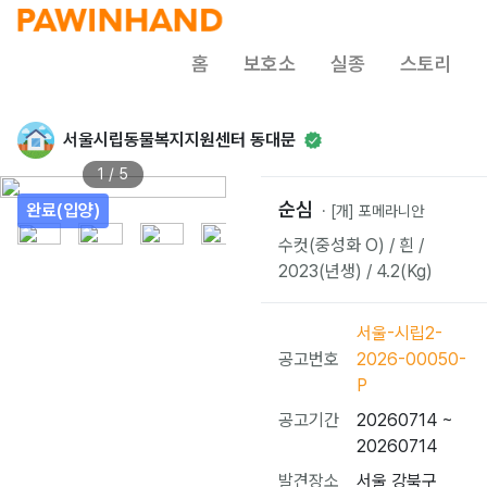
홈
보호소
실종
스토리
서울시립동물복지지원센터 동대문
1 / 5
순심
완료(입양)
· [개] 포메라니안
수컷(중성화 O) / 흰 /
2023(년생) / 4.2(Kg)
서울-시립2-
공고번호
2026-00050-
P
공고기간
20260714 ~
20260714
발견장소
서울 강북구