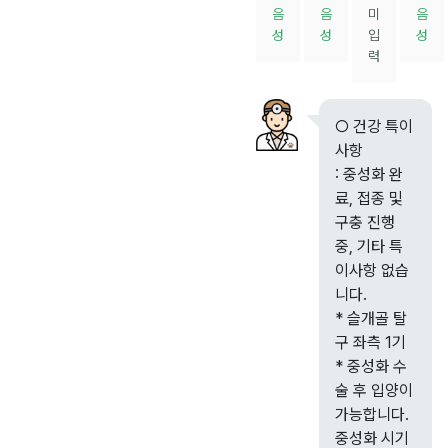
음
음
미
음
성
성
입
성
력
○ 건강 특이
사항
: 중성화 완
료, 접종 및
구충 진행
중, 기타 특
이사항 없습
니다.
* 슬개골 탈
구 좌측 1기
* 중성화 수
술 후 입양이
가능합니다.
중성화 시기