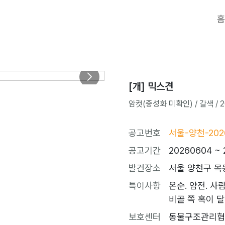
홈
[개] 믹스견
암컷(중성화 미확인) / 갈색 / 20
공고번호
서울-양천-202
공고기간
20260604 ~ 
발견장소
서울 양천구 목동
특이사항
온순. 얌전. 사람
비골 쪽 혹이 달
보호센터
동물구조관리협회 (