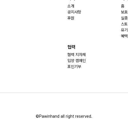
소개
홈
공지사항
보호
후원
실종
스토
유기
혜택
협력
협력 지자체
입양 캠페인
포인기부
©Pawinhand all right reserved.