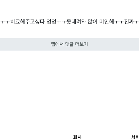
까ㅜㅜ치료해주고싶다 엉엉ㅜㅠ못데려와 많이 미안해ㅜㅜ진짜
앱에서 댓글 더보기
회사
서