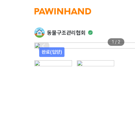
동물구조관리협회
1 / 2
완료(입양)