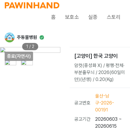
홈
보호소
실종
스토리
주동물병원
1 / 2
[고양이] 한국 고양이
종료(자연사)
암컷(중성화 X) / 평행·전체·
부분줄무늬 / 2026(60일미
만)(년생) / 0.20(Kg)
울산-남
공고번호
구-2026-
00191
공고기간
20260603 ~
20260615