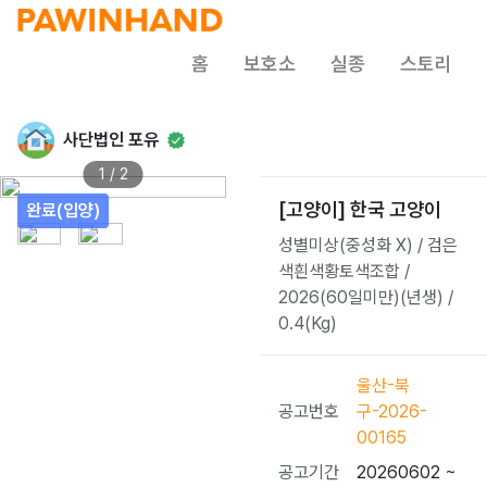
홈
보호소
실종
스토리
사단법인 포유
1 / 2
[고양이] 한국 고양이
완료(입양)
성별미상(중성화 X) / 검은
색흰색황토색조합 /
2026(60일미만)(년생) /
0.4(Kg)
울산-북
공고번호
구-2026-
00165
공고기간
20260602 ~