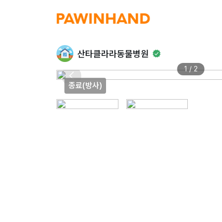
산타클라라동물병원
1 / 2
종료(방사)