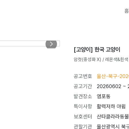
홈
[고양이] 한국 고양이
암컷(중성화 X) / 레몬색&흰색 / 
공고번호
울산-북구-202
공고기간
20260602 ~ 
발견장소
염포동
특이사항
활력저하 야윔
보호센터
산타클라라동물병원 
관할기관
울산광역시 북