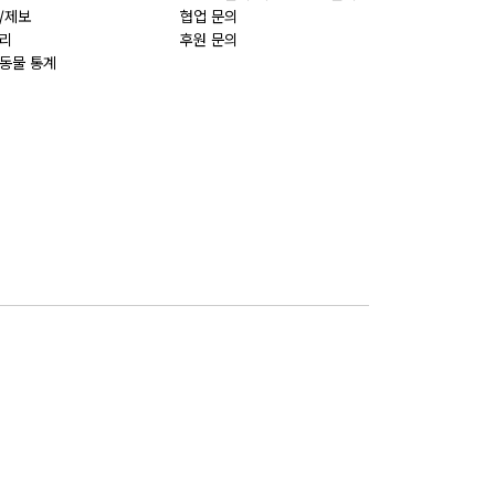
/제보
협업 문의
리
후원 문의
동물 통계