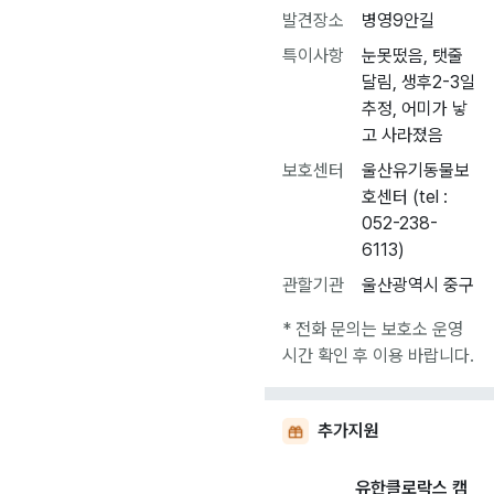
발견장소
병영9안길
특이사항
눈못떴음, 탯줄
달림, 생후2-3일
추정, 어미가 낳
고 사라졌음
보호센터
울산유기동물보
호센터 (tel :
052-238-
6113)
관할기관
울산광역시 중구
* 전화 문의는 보호소 운영
시간 확인 후 이용 바랍니다.
추가지원
유한클로락스 캠