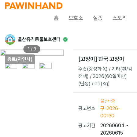
홈
보호소
실종
스토리
울산유기동물보호센터
1 / 3
[고양이] 한국 고양이
종료(자연사)
수컷(중성화 X) / 기타(흰/검
정색) / 2026(60일미만)
(년생) / 0.1(Kg)
울산-중
공고번호
구-2026-
00130
공고기간
20260604 ~
20260615