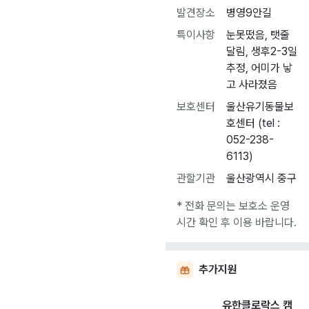
발견장소
병영9안길
특이사항
눈못떴음, 탯줄
달림, 생후2-3일
추정, 어미가 낳
고 사라졌음
보호센터
울산유기동물보
호센터 (tel :
052-238-
6113)
관할기관
울산광역시 중구
* 전화 문의는 보호소 운영
시간 확인 후 이용 바랍니다.
추가지원
유한클로락스 캠