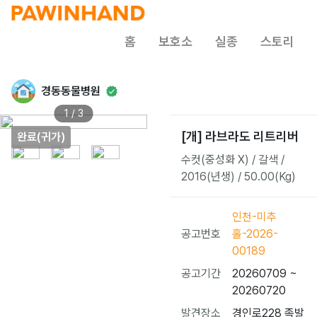
홈
보호소
실종
스토리
경동동물병원
1 / 3
[개] 라브라도 리트리버
완료(귀가)
수컷(중성화 X) / 갈색 /
2016(년생) / 50.00(Kg)
인천-미추
공고번호
홀-2026-
00189
공고기간
20260709 ~
20260720
발견장소
경인로228 족발