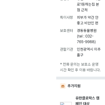
로1등하는집 본
점 근처
특이사항
피부가 약간 안
좋고 비만인 편
보호센터
경동동물병원
(tel : 032-
765-9988)
관할기관
인천광역시 미추
홀구
* 전화 문의는 보호소 운영
시간 확인 후 이용 바랍니다.
추가지원
유한클로락스 캠
페인 대상