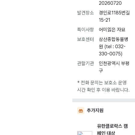
20260720
발견장소
경인로1185번길
15-21
특이사항
어미잃은 자묘
보호센터
삼산종합동물병
원 (tel : 032-
330-0075)
관할기관
인천광역시 부평
구
* 전화 문의는 보호소 운영
시간 확인 후 이용 바랍니다.
추가지원
유한클로락스 캠
페인 대상