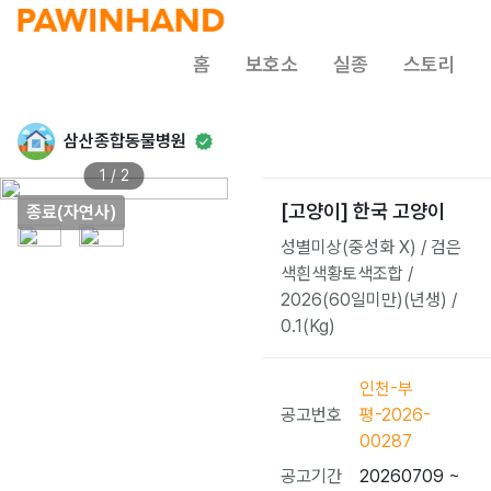
홈
보호소
실종
스토리
삼산종합동물병원
1 / 2
[고양이] 한국 고양이
종료(자연사)
성별미상(중성화 X) / 검은
색흰색황토색조합 /
2026(60일미만)(년생) /
0.1(Kg)
인천-부
공고번호
평-2026-
00287
공고기간
20260709 ~