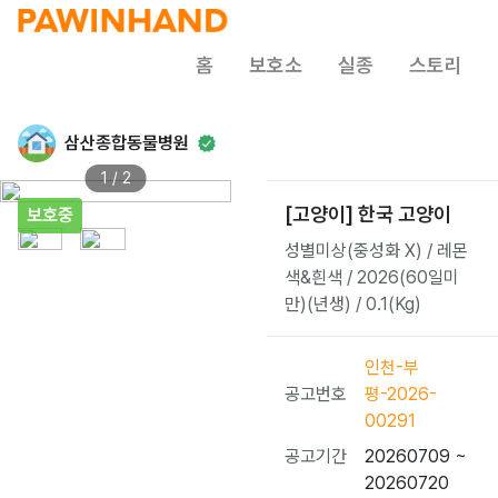
홈
보호소
실종
스토리
삼산종합동물병원
1 / 2
[고양이] 한국 고양이
보호중
성별미상(중성화 X) / 레몬
색&흰색 / 2026(60일미
만)(년생) / 0.1(Kg)
인천-부
공고번호
평-2026-
00291
공고기간
20260709 ~
20260720