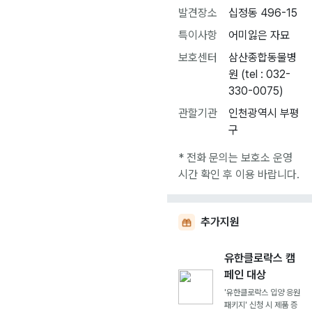
발견장소
십정동 496-15
특이사항
어미잃은 자묘
보호센터
삼산종합동물병
원 (tel : 032-
330-0075)
관할기관
인천광역시 부평
구
* 전화 문의는 보호소 운영
시간 확인 후 이용 바랍니다.
추가지원
유한클로락스 캠
페인 대상
'유한클로락스 입양 응원
패키지' 신청 시 제품 증