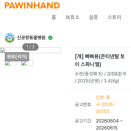
홈
보호소
실종
스토리
신공항동물병원
1 / 2
[개] 빠삐용(콘티넨탈 토
완료(귀가)
이 스파니엘)
수컷(중성화 X) / 검정&흰색
/ 2025(년생) / 3.4(Kg)
인천-중
공고번호
구-2026-
00153
공고기간
20260604 ~
20260615