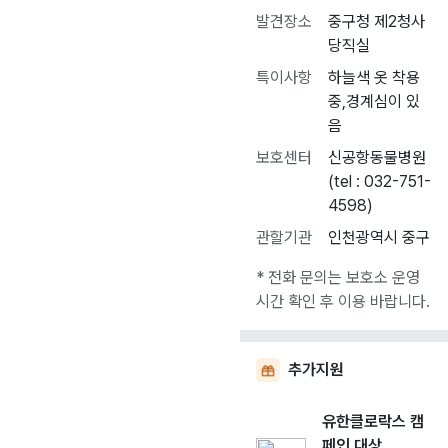
발견장소
중구청 제2청사
당직실
특이사항
하늘색 옷 착용
중,경계심이 있
음
보호센터
신공항동물병원
(tel : 032-751-
4598)
관할기관
인천광역시 중구
* 전화 문의는 보호소 운영
시간 확인 후 이용 바랍니다.
추가지원
유한클로락스 캠
페인 대상