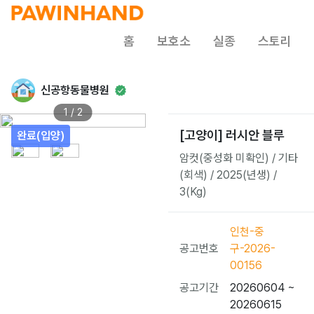
홈
보호소
실종
스토리
신공항동물병원
1 / 2
[고양이] 러시안 블루
완료(입양)
암컷(중성화 미확인) / 기타
(회색) / 2025(년생) /
3(Kg)
인천-중
공고번호
구-2026-
00156
공고기간
20260604 ~
20260615