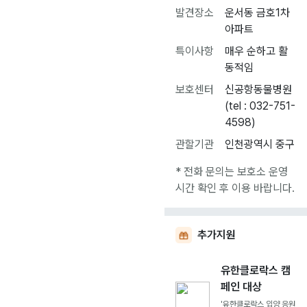
발견장소
운서동 금호1차
아파트
특이사항
매우 순하고 활
동적임
보호센터
신공항동물병원
(tel : 032-751-
4598)
관할기관
인천광역시 중구
* 전화 문의는 보호소 운영
시간 확인 후 이용 바랍니다.
추가지원
유한클로락스 캠
페인 대상
'유한클로락스 입양 응원