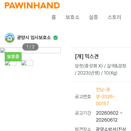
홈
보호소
실종
스토리
광양시 임시보호소
1 / 2
[개] 믹스견
보호중
암컷(중성화 X) / 갈색&검정
/ 2023(년생) / 10(Kg)
전남-광
공고번호
양-2026-
00157
공고기간
20260602 ~
20260612
발견장소
광양소방서(진상