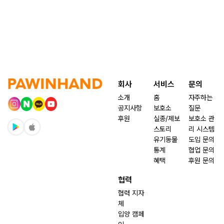
회사
서비스
문의
소개
홈
자주하는
공지사항
보호소
질문
후원
실종/제보
보호소 관
스토리
리 시스템
유기동물
도입 문의
통계
협업 문의
혜택
후원 문의
협력
협력 지자
체
입양 캠페