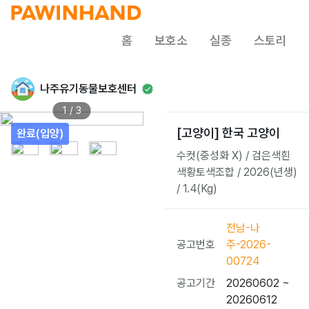
홈
보호소
실종
스토리
나주유기동물보호센터
1 / 3
[고양이] 한국 고양이
완료(입양)
수컷(중성화 X) / 검은색흰
색황토색조합 / 2026(년생)
/ 1.4(Kg)
전남-나
공고번호
주-2026-
00724
공고기간
20260602 ~
20260612