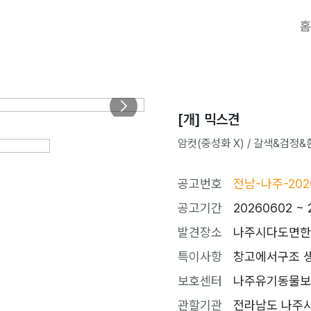
홈
[개] 믹스견
암컷(중성화 X) / 갈색&검정&흰색
공고번호
전남-나주-202
공고기간
20260602 ~ 
발견장소
나주시다도면한
특이사항
창고에서구조 
보호센터
나주유기동물보호센터
관할기관
전라남도 나주