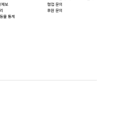
/제보
협업 문의
리
후원 문의
동물 통계