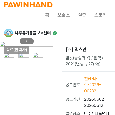
홈
보호소
실종
스토리
나주유기동물보호센터
1 / 3
[개] 믹스견
종료(안락사)
암컷(중성화 X) / 흰색 /
2021(년생) / 27(Kg)
전남-나
공고번호
주-2026-
00732
공고기간
20260602 ~
20260612
발견장소
나주시다도면다