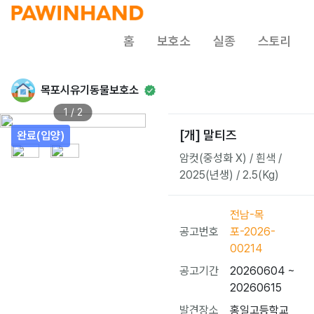
홈
보호소
실종
스토리
목포시유기동물보호소
1 / 2
[개] 말티즈
완료(입양)
암컷(중성화 X) / 흰색 /
2025(년생) / 2.5(Kg)
전남-목
공고번호
포-2026-
00214
공고기간
20260604 ~
20260615
발견장소
홍일고등학교