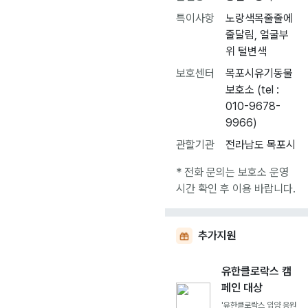
특이사항
노랑색목줄줄에
줄달림, 얼굴부
위 털변색
보호센터
목포시유기동물
보호소 (tel :
010-9678-
9966)
관할기관
전라남도 목포시
* 전화 문의는 보호소 운영
시간 확인 후 이용 바랍니다.
추가지원
유한클로락스 캠
페인 대상
'유한클로락스 입양 응원