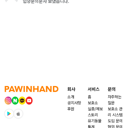
입양문의문자 보냈습니다.
회사
서비스
문의
소개
홈
자주하는
공지사항
보호소
질문
후원
실종/제보
보호소 관
스토리
리 시스템
유기동물
도입 문의
통계
협업 문의