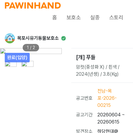
홈
보호소
실종
스토리
목포시유기동물보호소
1 / 2
[개] 푸들
완료(입양)
암컷(중성화 X) / 흰색 /
2024(년생) / 3.8(Kg)
전남-목
공고번호
포-2026-
00215
공고기간
20260604 ~
20260615
발견장소
하당현대@