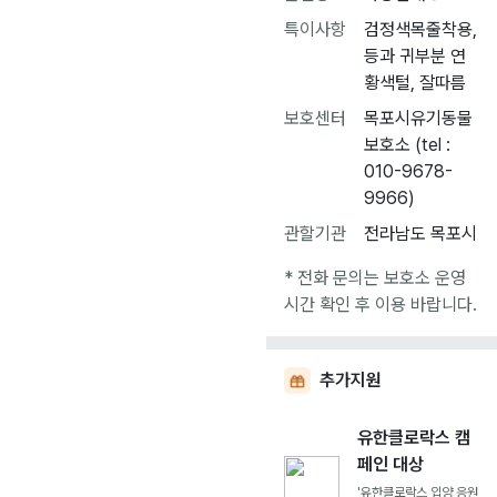
특이사항
검정색목줄착용,
등과 귀부분 연
황색털, 잘따름
보호센터
목포시유기동물
보호소 (tel :
010-9678-
9966)
관할기관
전라남도 목포시
* 전화 문의는 보호소 운영
시간 확인 후 이용 바랍니다.
추가지원
유한클로락스 캠
페인 대상
'유한클로락스 입양 응원