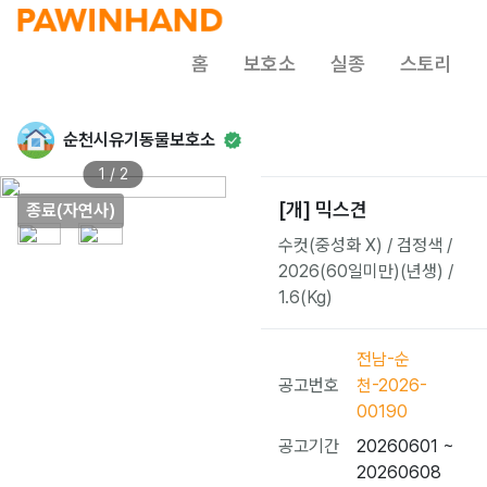
홈
보호소
실종
스토리
순천시유기동물보호소
1 / 2
[개] 믹스견
종료(자연사)
수컷(중성화 X) / 검정색 /
2026(60일미만)(년생) /
1.6(Kg)
전남-순
공고번호
천-2026-
00190
공고기간
20260601 ~
20260608